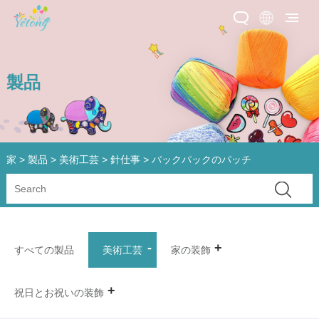
製品
家
>
製品
>
美術工芸
>
針仕事
> バックパックのパッチ
すべての製品
美術工芸
家の装飾
祝日とお祝いの装飾