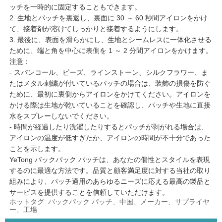
ッチを一時的に固定することもできます。
2. 生地とパッチを裏返し、裏面に 30 ～ 60 秒間アイロンをかけ
て、接着剤が溶けてしっかりと接着するようにします。
3. 最後に、表面を滑らかにし、生地とシームレスに一体化させる
ために、端と角を中心に表側を 1 ～ 2 分間アイロンをかけます。
注意：
- スパンコール、ビーズ、ラインストーン、シルクフラワー、ま
たはメタル刺繍が付いているパッチの場合は、装飾の損傷を防ぐ
ために、最初に裏側からアイロンをかけてください。アイロンを
かける際は生地が乾いていることを確認し、パッチや生地に直接
水をスプレーしないでください。
- 時間が経過したり洗濯したりするとパッチが剥がれる場合は、
アイロンの温度が低すぎたか、アイロンの時間が不十分であった
ことを示します。
YeTong バックパック パッチは、あなたの個性とスタイルを表現
するのに最適な方法です。品質と顧客満足度に対する当社の取り
組みにより、パッチ適用のあらゆるニーズに応える最高の製品と
サービスを提供することを信頼していただけます。
ホットタグ: バックパック パッチ、中国、メーカー、サプライヤ
ー、工場