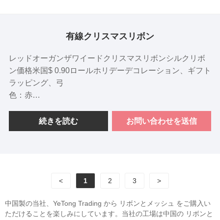
有線クリスマスリボン
レッドオーガンザワイードクリスマスリボンシルクリボ
ン価格米国$ 0.90ロールホリデーデコレーション、ギフト
ラッピング、弓
色：赤
サイズ：6.3cm x 10ヤード
機能：有線エッジ
続きを読む
お問い合わせを送信
マスター素材：100％汚染者
パッケージの選択：5ヤード、ロールあたり10ヤード
<
1
2
3
>
中国製の当社、YeTong Trading から リボンとメッシュ をご購入い
ただけることを楽しみにしています。当社の工場は中国の リボンと