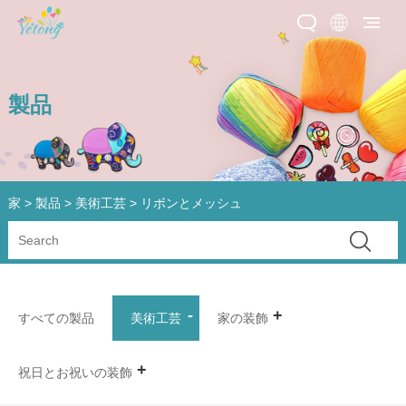
製品
家
>
製品
>
美術工芸
> リボンとメッシュ
すべての製品
美術工芸
家の装飾
祝日とお祝いの装飾