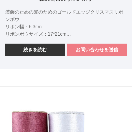
装飾のための髪のためのゴールドエッジクリスマスリボ
ンボウ
リボン幅：6.3cm
リボンボウサイズ：17*21cm
色の選択：深い赤、濃い緑、ワイン赤、金、シャンパ
ン、赤、ほこりっぽいピンク
続きを読む
お問い合わせを送信
機能：金EGDEDリボンボウ
機会：クリスマス、結婚式、またはその他の特別なイベ
ントのために飾るこのオーガンザリボンは、あらゆる環
境に優雅さと祝祭を加えます。それを使用して、弓を作
成したり、ギフトをラップしたり、テーブルを飾った
り、椅子を飾りたり、写真ブースの背景として使用した
りします。