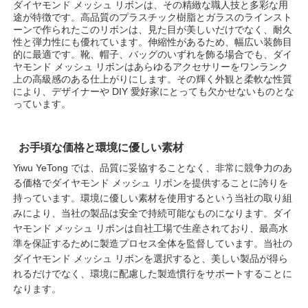
ダイヤモンド メッシュ リボンは、その精緻な職人技と多彩な用
途が特徴です。高品質のプラスチック樹脂とガラスのラインスト
ーンで作られたこのリボンは、見た目が美しいだけでなく、耐久
性と弾力性にも優れています。伸縮性があるため、幅広い装飾目
的に最適です。靴、帽子、バッグのいずれを飾る場合でも、ダイ
ヤモンド メッシュ リボンはあらゆるアクセサリーをワンランク
上の高級感のある仕上がりにします。その輝く外観と柔軟な性質
により、デザイナーや DIY 愛好家にとっても欠かせないものとな
っています。
お手頃な価格と環境に優しい素材
Yiwu YeTong では、品質に妥協することなく、非常に競争力のあ
る価格でダイヤモンド メッシュ リボンを提供することに誇りを
持っています。環境に優しい素材を使用するという当社の取り組
みにより、当社の製品は安全で持続可能なものになります。ダイ
ヤモンド メッシュ リボンは自社工場で生産されており、最高水
準を保証するために製造プロセス全体を監督しています。当社の
ダイヤモンド メッシュ リボンを選択すると、美しい製品が得ら
れるだけでなく、環境に配慮した製造慣行をサポートすることに
なります。