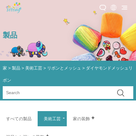
製品
家
>
製品
>
美術工芸
>
リボンとメッシュ
> ダイヤモンドメッシュリ
ボン
すべての製品
美術工芸
家の装飾