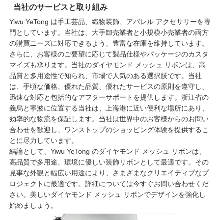
当社のサービスと取り組み
Yiwu YeTong は手工芸品、織物装飾、アパレル アクセサリーを専
門としています。当社は、大手卸売業者と小規模小売業者の両方
の購買ニーズに対応できるよう、豊富な在庫を維持しています。
さらに、お客様のご要望に応じて製品仕様やパッケージのカスタ
マイズも承ります。当社のダイヤモンド メッシュ リボンは、高
品質と多用途性で知られ、市場で人気のある選択肢です。当社
は、手頃な価格、優れた品質、優れたサービスの原則を遵守し、
迅速な対応と包括的なアフターサポートを提供します。浙江省の
義烏と寧波に位置する当社は、上海港に近い便利な場所にあり、
効率的な物流を保証します。当社は世界中のお客様からのお問い
合わせを歓迎し、ワンストップのショッピング体験を提供するこ
とに尽力しています。
結論として、Yiwu YeTong のダイヤモンド メッシュ リボンは、
高品質で多用途、環境に優しい装飾リボンとして最適です。その
見事な外観と幅広い用途により、さまざまなクリエイティブなプ
ロジェクトに最適です。詳細については今すぐお問い合わせくだ
さい。美しいダイヤモンド メッシュ リボンでデザインを強化し
始めましょう。