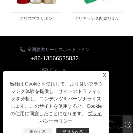
クリスマスリボン
クリアランス配線リボン
全国顧客サービスホットライン
+86-13566535832
Eメール
X
sonia.decocraft@gmail.com
当社は Cookie を使用して、より良いブラウ
フォローする
ジング体験を提供し、サイトのトラフィッ
クを分析し、コンテンツをパーソナライズ
します。このサイトを使用すると、Cookie
の使用に同意したことになります。
プライ
バシーポリシー
Copyright© 2024 義烏イエトン貿易有限公司すべての権利予約。
Links
|
Sitemap
|
RSS
|
XML
|
プライバシーポリシー
|
拒否する
受け入れる