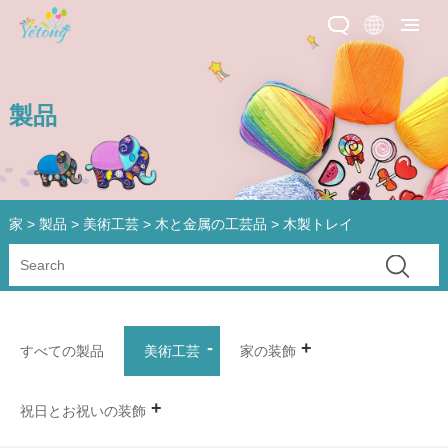
製品
家
>
製品
>
美術工芸
>
木と金属の工芸品
> 木製トレイ
すべての製品
美術工芸
家の装飾
祝日とお祝いの装飾