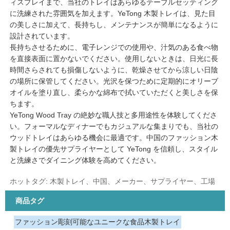
ィスプレイまで、当社のトレイはあらゆるテーブルセッティング
に洗練された雰囲気を加えます。YeTong 木製トレイは、見た目
の美しさに加えて、長持ちし、メンテナンスが簡単になるように
設計されています。
長持ちさせるために、電子レンジでの使用や、汁気のある食べ物
を直接表面に置かないでください。使用しないときは、日光に長
時間さらされても損傷しないように、乾燥させてから涼しい日陰
の場所に保管してください。光沢を保つために定期的にオリーブ
オイルを塗り直し、柔らかな綿布で拭いていただくと美しさを保
ちます。
YeTong Wood Tray の絶妙な職人技と多用途性を体験してくださ
い。フォーマルなディナーでもカジュアルな集まりでも、当社の
ウッドトレイはあらゆる機会に最適です。中国のファッション木
製トレイの優先サプライヤーとして YeTong を信頼し、スタイル
と洗練さでダイニング体験を高めてください。
ホットタグ: 木製トレイ、中国、メーカー、サプライヤー、工場
商品タグ
ファッション彫刻可能なユニークな食品木製トレイ