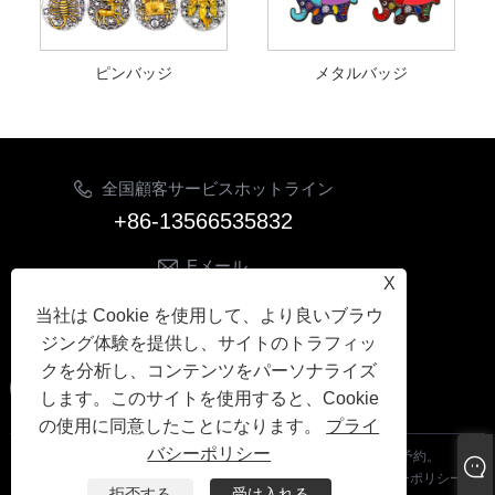
ピンバッジ
メタルバッジ
全国顧客サービスホットライン
+86-13566535832
Eメール
X
sonia.decocraft@gmail.com
当社は Cookie を使用して、より良いブラウ
フォローする
ジング体験を提供し、サイトのトラフィッ
クを分析し、コンテンツをパーソナライズ
します。このサイトを使用すると、Cookie
の使用に同意したことになります。
プライ
バシーポリシー
Copyright© 2024 義烏イエトン貿易有限公司すべての権利予約。
Links
|
Sitemap
|
RSS
|
XML
|
プライバシーポリシー
|
拒否する
受け入れる